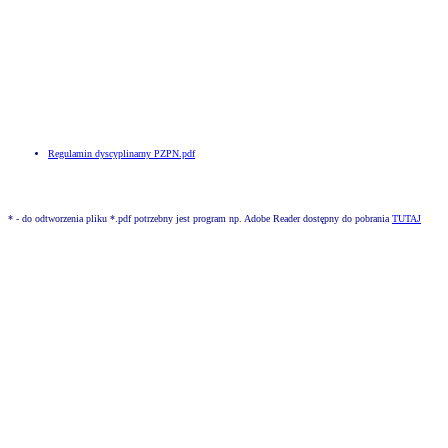
Regulamin dyscyplinarny PZPN.pdf
* - do odtworzenia pliku *.pdf potrzebny jest program np. Adobe Reader dostępny do pobrania
TUTAJ